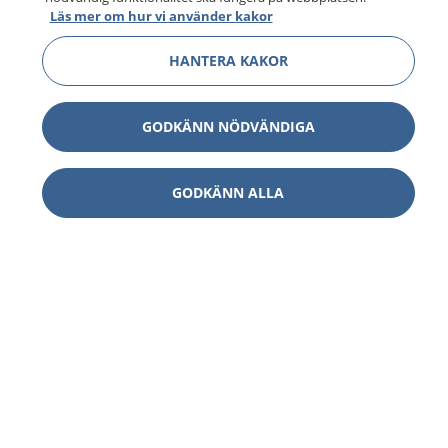
Läs mer om hur vi använder kakor
HANTERA KAKOR
GODKÄNN NÖDVÄNDIGA
GODKÄNN ALLA
1177
–
tryggt om din hälsa och vård
På 1177.se får du råd om hälsa och information om