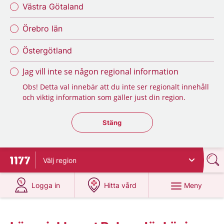
Västra Götaland
Örebro län
Östergötland
Jag vill inte se någon regional information
Obs! Detta val innebär att du inte ser regionalt innehåll
och viktig information som gäller just din region.
Stäng regionsväljaren
Stäng
Välj
region
Till startsidan för 1177
på 1177.se
på 1177.se
Meny
Logga in
Hitta vård