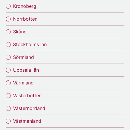
Kronoberg
Norrbotten
Skåne
Stockholms län
Sörmland
Uppsala län
Värmland
Västerbotten
Västernorrland
Västmanland