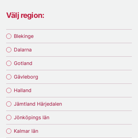
Välj region:
Blekinge
Dalarna
Gotland
Gävleborg
Halland
Jämtland Härjedalen
Jönköpings län
Kalmar län