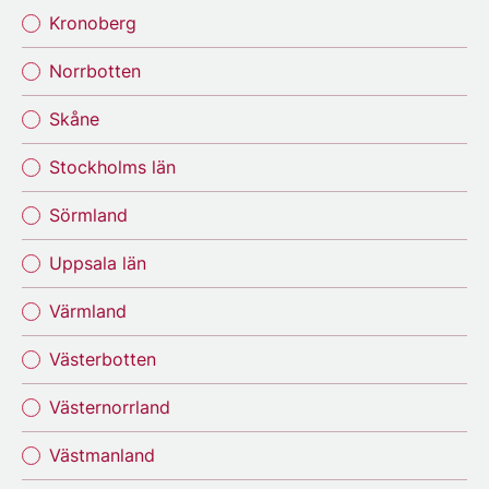
Kronoberg
Norrbotten
Skåne
Stockholms län
Sörmland
Uppsala län
Värmland
Västerbotten
Västernorrland
Västmanland