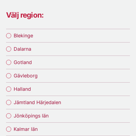
Välj region:
Blekinge
Dalarna
Gotland
Gävleborg
Halland
Jämtland Härjedalen
Jönköpings län
Kalmar län