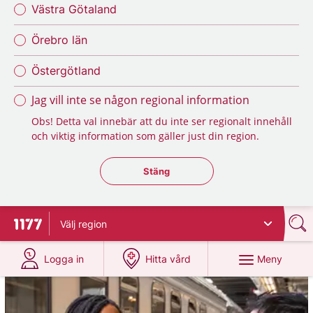
Västra Götaland
Örebro län
Östergötland
Jag vill inte se någon regional information
Obs! Detta val innebär att du inte ser regionalt innehåll
och viktig information som gäller just din region.
Stäng regionsväljaren
Stäng
Välj
region
Till startsidan för 1177
på 1177.se
på 1177.se
Meny
Logga in
Hitta vård
1177