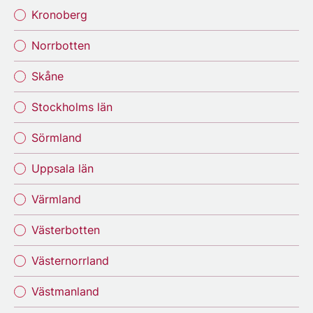
Kronoberg
Norrbotten
Skåne
Stockholms län
Sörmland
Uppsala län
Värmland
Västerbotten
Västernorrland
Västmanland