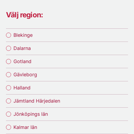
Välj region:
Blekinge
Dalarna
Gotland
Gävleborg
Halland
Jämtland Härjedalen
Jönköpings län
Kalmar län