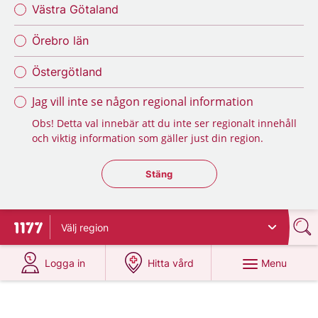
Västra Götaland
Örebro län
Östergötland
Jag vill inte se någon regional information
Obs! Detta val innebär att du inte ser regionalt innehåll
och viktig information som gäller just din region.
Stäng regionsväljaren
Stäng
Välj
region
To start page for 1177
at 1177.se
at 1177.se
Menu
Logga in
Hitta vård