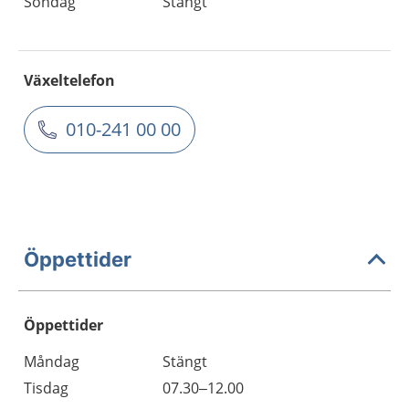
Söndag
Stängt
Växeltelefon
010-241 00 00
Öppettider
Öppettider
Öppettider
Kommentarer
Måndag
Stängt
Dag
Tisdag
07.30–12.00