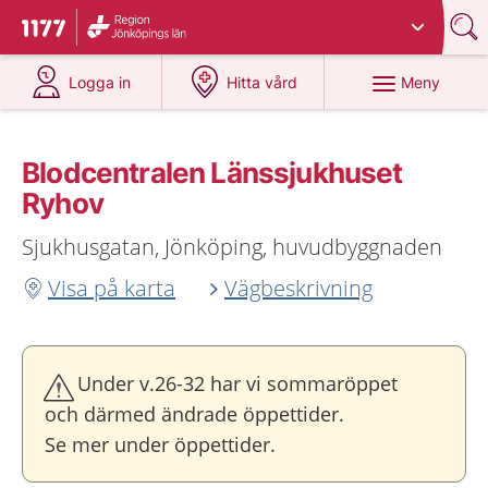
Du har valt region
Jönköpings län
.
Till startsidan för 1177
på 1177.se
på 1177.se
Meny
Logga in
Hitta vård
Blodcentralen Länssjukhuset
Ryhov
Sjukhusgatan, Jönköping, huvudbyggnaden
Visa på karta
Vägbeskrivning
Under v.26-32 har vi sommaröppet
och därmed ändrade öppettider.
Se mer under öppettider.