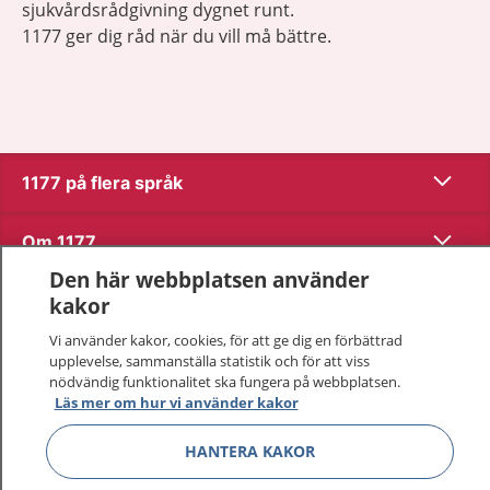
sjukvårdsrådgivning dygnet runt.
1177 ger dig råd när du vill må bättre.
Visa inn
1177 på flera språk
Visa inn
Om 1177
Den här webbplatsen använder
Visa inn
Kontakt
kakor
Vi använder kakor, cookies, för att ge dig en förbättrad
upplevelse, sammanställa statistik och för att viss
Behandling av personuppgifter
nödvändig funktionalitet ska fungera på webbplatsen.
Läs mer om hur vi använder kakor
Hantering av kakor
HANTERA KAKOR