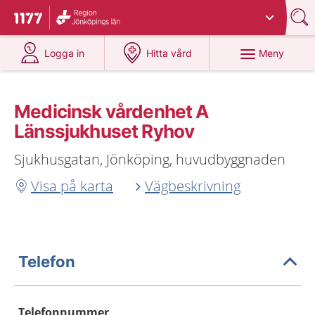
Du har valt region
Jönköpings län
.
Till startsidan för 1177
på 1177.se
på 1177.se
Meny
Logga in
Hitta vård
Medicinsk vårdenhet A
Länssjukhuset Ryhov
Sjukhusgatan, Jönköping, huvudbyggnaden
Visa på karta
Vägbeskrivning
Telefon
Telefonnummer