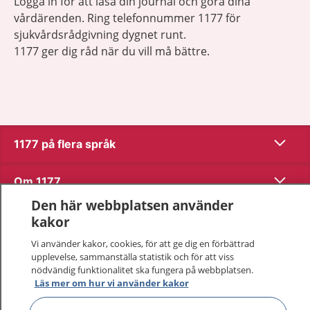
Logga in för att läsa din journal och göra dina
vårdärenden. Ring telefonnummer 1177 för
sjukvårdsrådgivning dygnet runt.
1177 ger dig råd när du vill må bättre.
Visa inn
1177 på flera språk
Visa inn
Om 1177
Den här webbplatsen använder
Visa inn
Kontakt
kakor
Vi använder kakor, cookies, för att ge dig en förbättrad
upplevelse, sammanställa statistik och för att viss
Behandling av personuppgifter
nödvändig funktionalitet ska fungera på webbplatsen.
Läs mer om hur vi använder kakor
Hantering av kakor