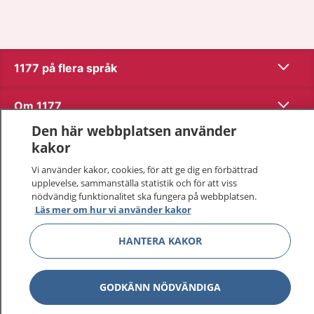
Visa inn
1177 på flera språk
Visa inn
Om 1177
Den här webbplatsen använder
Visa inn
Kontakt
kakor
Vi använder kakor, cookies, för att ge dig en förbättrad
upplevelse, sammanställa statistik och för att viss
Behandling av personuppgifter
nödvändig funktionalitet ska fungera på webbplatsen.
Läs mer om hur vi använder kakor
Hantering av kakor
HANTERA KAKOR
Inställningar för kakor
GODKÄNN NÖDVÄNDIGA