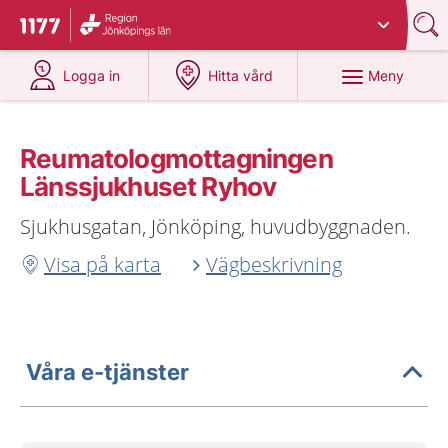
Du har valt region
Jönköpings län
.
Till startsidan för 1177
på 1177.se
på 1177.se
Meny
Logga in
Hitta vård
Reumatologmottagningen
Länssjukhuset Ryhov
Sjukhusgatan, Jönköping, huvudbyggnaden.
Visa på karta
Vägbeskrivning
Våra e-tjänster