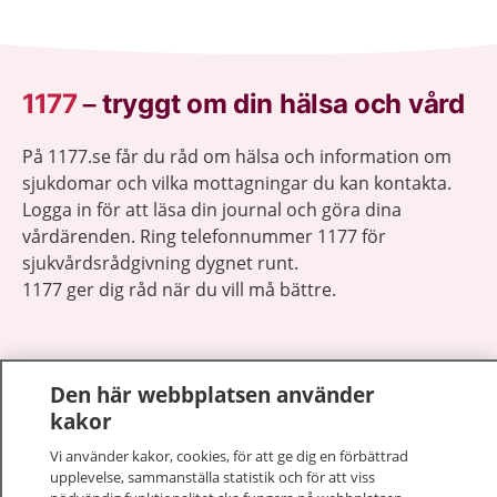
1177
–
tryggt om din hälsa och vård
På 1177.se får du råd om hälsa och information om
sjukdomar och vilka mottagningar du kan kontakta.
Logga in för att läsa din journal och göra dina
vårdärenden. Ring telefonnummer 1177 för
sjukvårdsrådgivning dygnet runt.
1177 ger dig råd när du vill må bättre.
Den här webbplatsen använder
kakor
Visa inn
1177 på flera språk
Vi använder kakor, cookies, för att ge dig en förbättrad
upplevelse, sammanställa statistik och för att viss
Visa inn