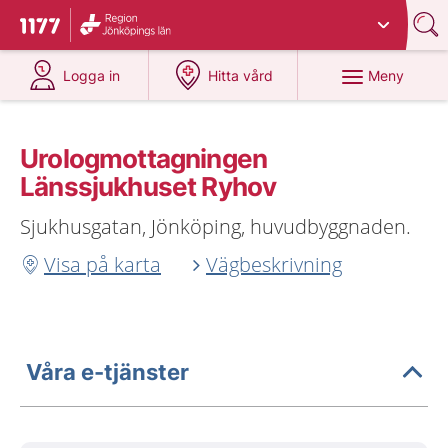
Du har valt region
Jönköpings län
.
Till startsidan för 1177
på 1177.se
på 1177.se
Meny
Logga in
Hitta vård
Urologmottagningen
Länssjukhuset Ryhov
Sjukhusgatan, Jönköping, huvudbyggnaden.
Visa på karta
Vägbeskrivning
Våra e-tjänster