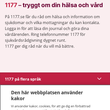
1177
–
tryggt om din hälsa och vård
På 1177.se får du råd om hälsa och information om
sjukdomar och vilka mottagningar du kan kontakta.
Logga in för att läsa din journal och göra dina
vårdärenden. Ring telefonnummer 1177 för
sjukvårdsrådgivning dygnet runt.
1177 ger dig råd när du vill må bättre.
Visa inn
1177 på flera språk
Visa inn
Den här webbplatsen använder
Om 1177
kakor
Visa inn
Kontakt
Vi använder kakor, cookies, för att ge dig en förbättrad