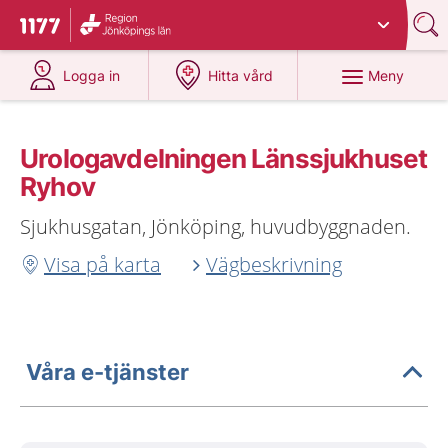
Du har valt region
Jönköpings län
.
Till startsidan för 1177
på 1177.se
på 1177.se
Meny
Logga in
Hitta vård
Urologavdelningen Länssjukhuset
Ryhov
Sjukhusgatan, Jönköping, huvudbyggnaden.
Visa på karta
Vägbeskrivning
Våra e-tjänster