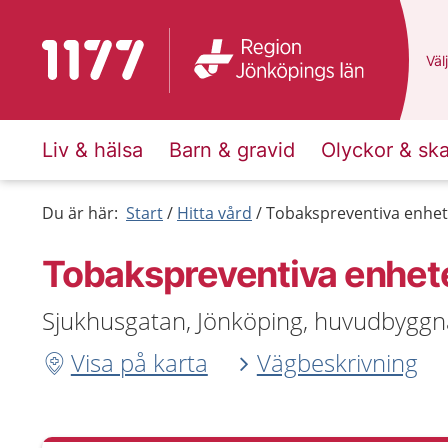
Till startsidan för 1177
Du 
Välj
Liv & hälsa
Barn & gravid
Olyckor & sk
Du är här:
Start
Hitta vård
Tobakspreventiva enhet
Tobakspreventiva enhet
Sjukhusgatan, Jönköping, huvudbyggn
Visa på karta
Vägbeskrivning