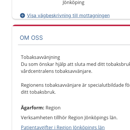
Jönköping
Visa vägbeskrivning till mottagningen
OM OSS
Tobaksavvänjning
Du som önskar hjälp att sluta med ditt tobaksbruk 
vårdcentralens tobaksavvänjare.
Regionens tobaksavvänjare är specialutbildade för
ditt tobaksbruk.
Ägarform
:
Region
Verksamheten tillhör Region Jönköpings län.
Patientavgifter i Region Jönköpings län