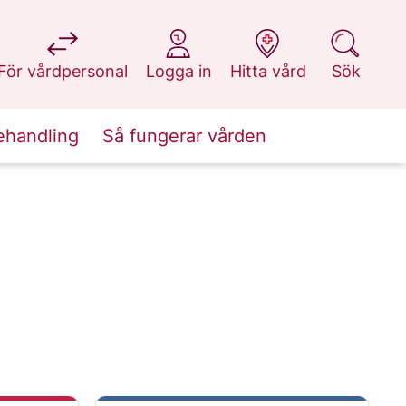
på 1177.se
på 1177.se
på 1177.se
på 1177.se
För vårdpersonal
Logga in
Hitta vård
Sök
ehandling
Så fungerar vården