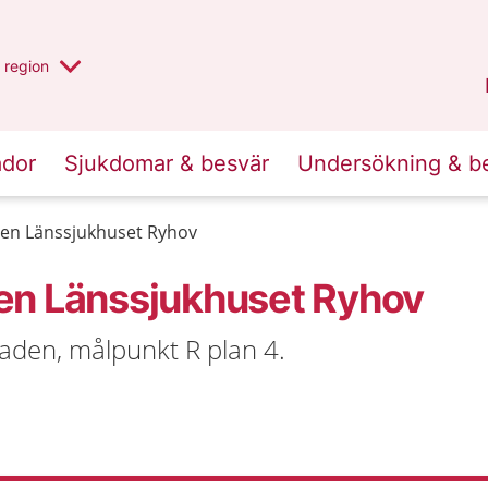
har valt region
en annan
region
Jönköpings län
.
ador
Sjukdomar & besvär
Undersökning & b
en Länssjukhuset Ryhov
en Länssjukhuset Ryhov
aden, målpunkt R plan 4.