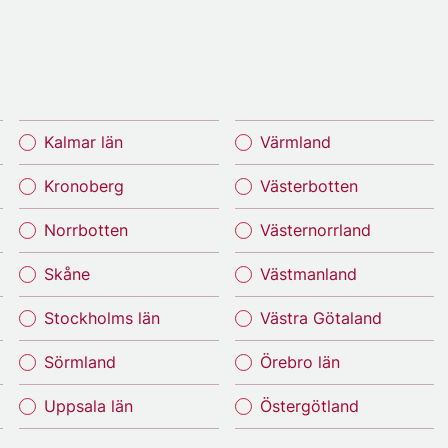
Kalmar län
Värmland
Kronoberg
Västerbotten
Norrbotten
Västernorrland
Skåne
Västmanland
Stockholms län
Västra Götaland
Sörmland
Örebro län
Uppsala län
Östergötland