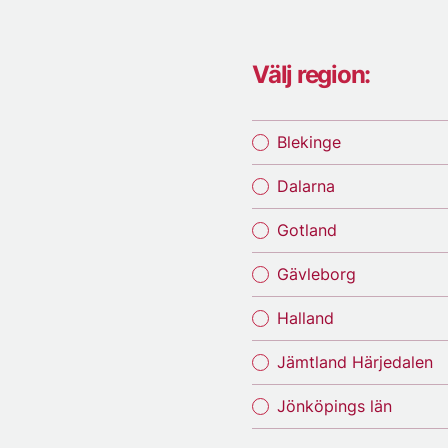
Välj region:
Blekinge
Dalarna
Gotland
Gävleborg
Halland
Jämtland Härjedalen
Jönköpings län