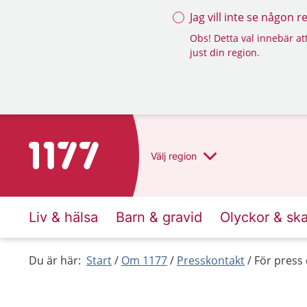
Jag vill inte se någon 
Obs! Detta val innebär att
just din region.
Till startsidan för 1177
Välj
region
Liv & hälsa
Barn & gravid
Olyckor & sk
Du är här:
Start
Om 1177
Presskontakt
För press