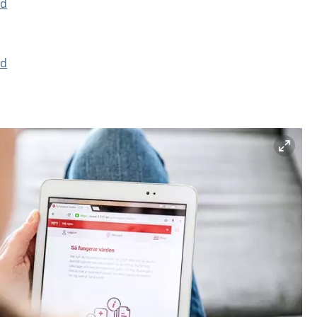
nd
nd