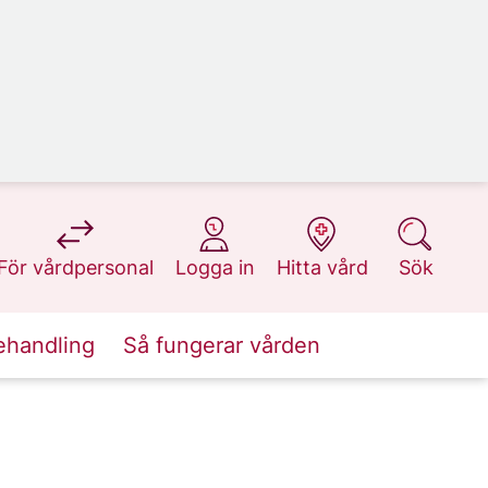
på 1177.se
på 1177.se
på 1177.se
på 1177.se
För vårdpersonal
Logga in
Hitta vård
Sök
ehandling
Så fungerar vården