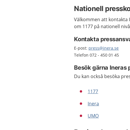
Nationell pressko
Välkommen att kontakta I
om 1177 på nationell niv
Kontakta pressansva
E-post:
press@inera.se
Telefon 072 - 450 01 45
Besök gärna Ineras
Du kan också besöka pre
1177
Inera
UMO