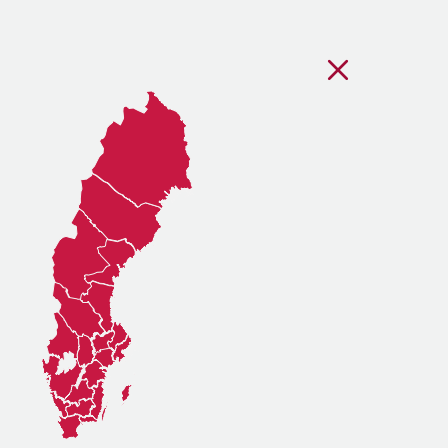
Stäng regionsvälj