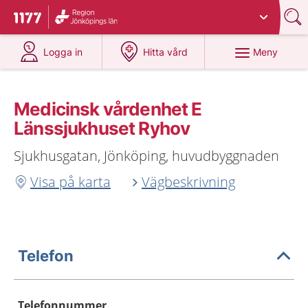
Du har valt region
Jönköpings län
.
Till startsidan för 1177
på 1177.se
på 1177.se
Meny
Logga in
Hitta vård
Medicinsk vårdenhet E
Länssjukhuset Ryhov
Sjukhusgatan, Jönköping, huvudbyggnaden
Visa på karta
Vägbeskrivning
Telefon
Telefonnummer