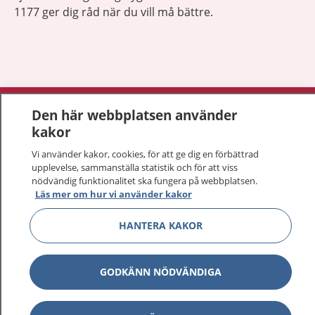
1177 ger dig råd när du vill må bättre.
Visa inn
1177 på flera språk
Den här webbplatsen använder
kakor
Visa inn
Om 1177
Vi använder kakor, cookies, för att ge dig en förbättrad
upplevelse, sammanställa statistik och för att viss
Visa inn
nödvändig funktionalitet ska fungera på webbplatsen.
Kontakt
Läs mer om hur vi använder kakor
HANTERA KAKOR
Behandling av personuppgifter
Hantering av kakor
GODKÄNN NÖDVÄNDIGA
Inställningar för kakor