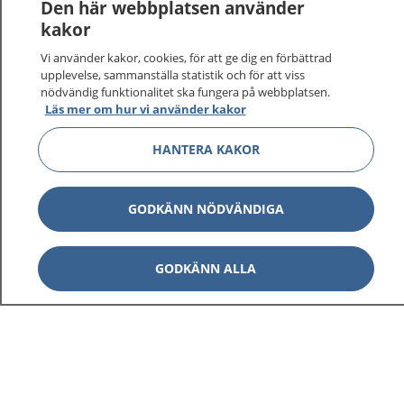
Den här webbplatsen använder
kakor
Vi använder kakor, cookies, för att ge dig en förbättrad
upplevelse, sammanställa statistik och för att viss
nödvändig funktionalitet ska fungera på webbplatsen.
Visa inn
1177 på flera språk
Läs mer om hur vi använder kakor
Visa inn
HANTERA KAKOR
Om 1177
Visa inn
Kontakt
GODKÄNN NÖDVÄNDIGA
GODKÄNN ALLA
Behandling av personuppgifter
Hantering av kakor
Inställningar för kakor