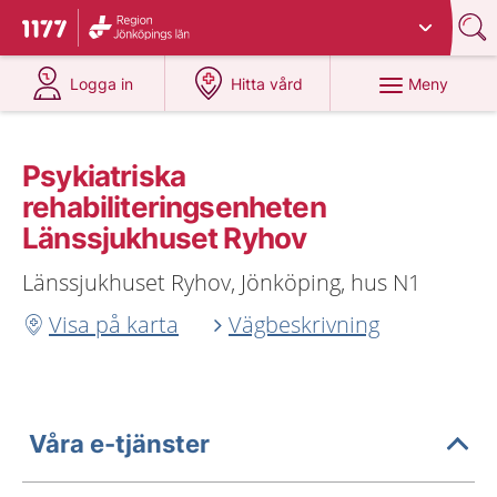
Du har valt region
Jönköpings län
.
Till startsidan för 1177
på 1177.se
på 1177.se
Meny
Logga in
Hitta vård
Psykiatriska
rehabiliteringsenheten
Länssjukhuset Ryhov
Länssjukhuset Ryhov, Jönköping, hus N1
Visa på karta
Vägbeskrivning
Våra e-tjänster