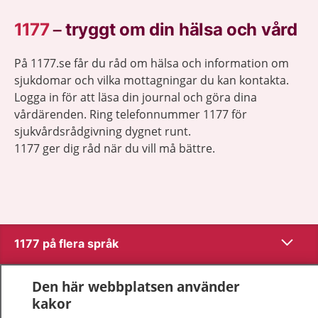
1177
–
tryggt om din hälsa och vård
På 1177.se får du råd om hälsa och information om
sjukdomar och vilka mottagningar du kan kontakta.
Logga in för att läsa din journal och göra dina
vårdärenden. Ring telefonnummer 1177 för
sjukvårdsrådgivning dygnet runt.
1177 ger dig råd när du vill må bättre.
Visa inn
1177 på flera språk
Visa inn
Om 1177
Den här webbplatsen använder
kakor
Visa inn