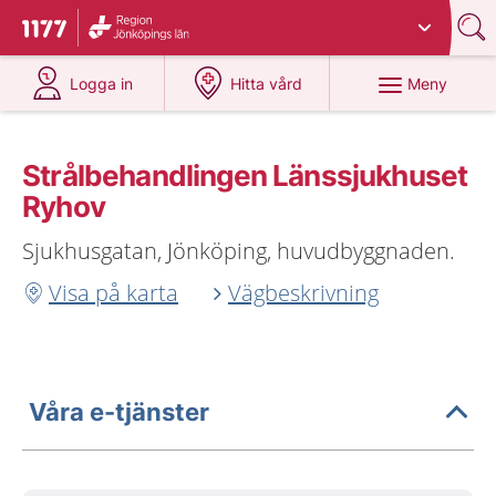
Du har valt region
Jönköpings län
.
Till startsidan för 1177
på 1177.se
på 1177.se
Meny
Logga in
Hitta vård
Strålbehandlingen Länssjukhuset
Ryhov
Sjukhusgatan, Jönköping, huvudbyggnaden.
Visa på karta
Vägbeskrivning
Våra e-tjänster