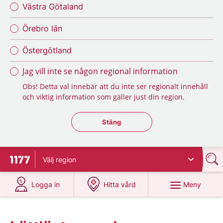
Västra Götaland
Örebro län
Östergötland
Jag vill inte se någon regional information
Obs! Detta val innebär att du inte ser regionalt innehåll
och viktig information som gäller just din region.
Stäng regionsväljaren
Stäng
Välj
region
Till startsidan för 1177
på 1177.se
på 1177.se
Meny
Logga in
Hitta vård