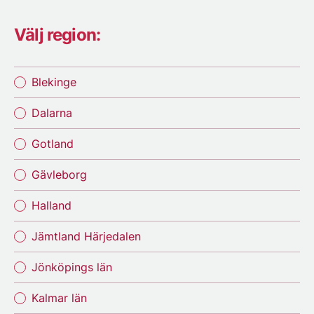
Välj region:
Blekinge
Dalarna
Gotland
Gävleborg
Halland
Jämtland Härjedalen
Jönköpings län
Kalmar län