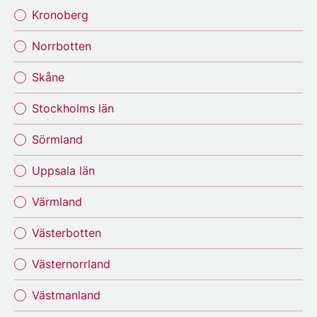
Kronoberg
Norrbotten
Skåne
Stockholms län
Sörmland
Uppsala län
Värmland
Västerbotten
Västernorrland
Västmanland