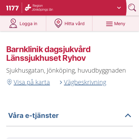
Du har valt region
Jönköpings län
.
Till startsidan för 1177
på 1177.se
på 1177.se
Meny
Logga in
Hitta vård
Barnklinik dagsjukvård
Länssjukhuset Ryhov
Sjukhusgatan, Jönköping, huvudbyggnaden
Visa på karta
Vägbeskrivning
Våra e-tjänster