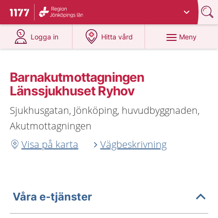
Du har valt region
Jönköpings län
.
Till startsidan för 1177
på 1177.se
på 1177.se
Meny
Logga in
Hitta vård
Barnakutmottagningen
Länssjukhuset Ryhov
Sjukhusgatan, Jönköping, huvudbyggnaden,
Akutmottagningen
Visa på karta
Vägbeskrivning
Våra e-tjänster