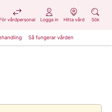
på 1177.se
på 1177.se
på 1177.se
på 1177.se
För vårdpersonal
Logga in
Hitta vård
Sök
ehandling
Så fungerar vården