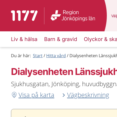
Till startsidan för 1177
Du 
Välj
Liv & hälsa
Barn & gravid
Olyckor & sk
Du är här:
Start
Hitta vård
Dialysenheten Länssjuk
Dialysenheten Länssjuk
Sjukhusgatan, Jönköping, huvudbygg
Visa på karta
Vägbeskrivning