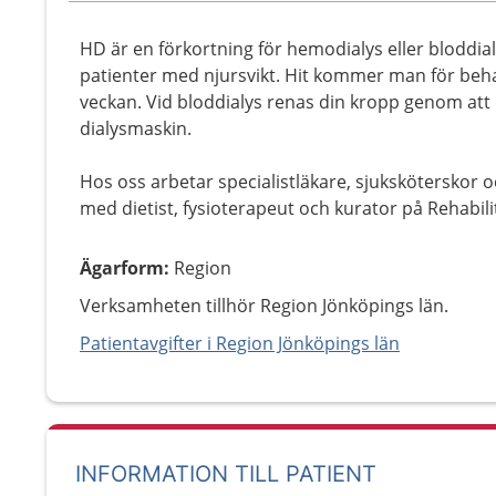
HD är en förkortning för hemodialys eller bloddialy
patienter med njursvikt. Hit kommer man för behan
veckan. Vid bloddialys renas din kropp genom att b
dialysmaskin.
Hos oss arbetar specialistläkare, sjuksköterskor 
med dietist, fysioterapeut och kurator på Rehabil
Ägarform
:
Region
Verksamheten tillhör Region Jönköpings län.
Patientavgifter i Region Jönköpings län
INFORMATION TILL PATIENT