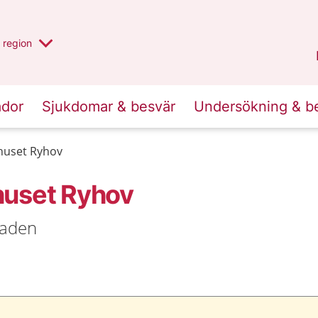
har valt region
en annan
region
Jönköpings län
.
ador
Sjukdomar & besvär
Undersökning & b
huset Ryhov
huset Ryhov
naden