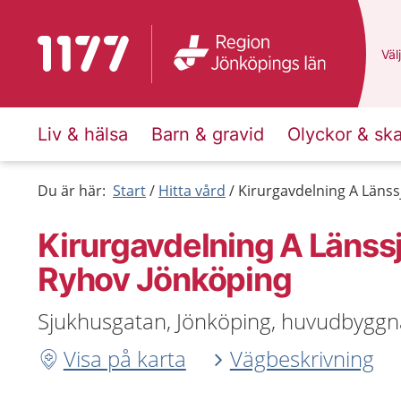
Till startsidan för 1177
Du 
Välj
Liv & hälsa
Barn & gravid
Olyckor & sk
Du är här:
Start
Hitta vård
Kirurgavdelning A Läns
Kirurgavdelning A Länss
Ryhov Jönköping
Sjukhusgatan, Jönköping, huvudbyggn
Visa på karta
Vägbeskrivning