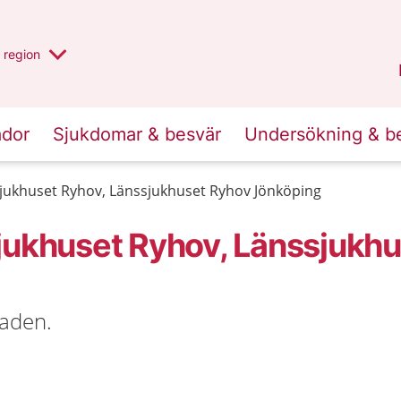
har valt region
en annan
region
Jönköpings län
.
ador
Sjukdomar & besvär
Undersökning & b
sjukhuset Ryhov, Länssjukhuset Ryhov Jönköping
jukhuset Ryhov, Länssjukhu
aden.