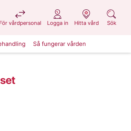
på 1177.se
på 1177.se
på 1177.se
på 1177.se
För vårdpersonal
Logga in
Hitta vård
Sök
ehandling
Så fungerar vården
set