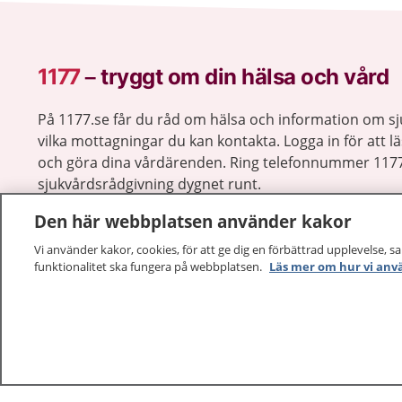
1177
–
tryggt om din hälsa och vård
På 1177.se får du råd om hälsa och information om 
vilka mottagningar du kan kontakta. Logga in för att lä
och göra dina vårdärenden. Ring telefonnummer 1177
sjukvårdsrådgivning dygnet runt.
1177 ger dig råd när du vill må bättre.
Den här webbplatsen använder kakor
Vi använder kakor, cookies, för att ge dig en förbättrad upplevelse, s
funktionalitet ska fungera på webbplatsen.
Läs mer om hur vi anv
1177 – en tjänst från
Inera.