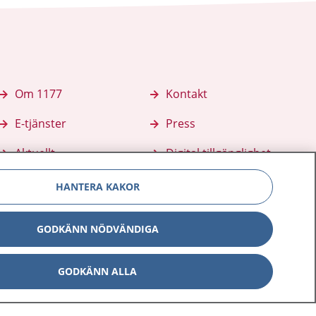
Om 1177
Kontakt
E-tjänster
Press
Aktuellt
Digital tillgänglighet
HANTERA KAKOR
GODKÄNN NÖDVÄNDIGA
GODKÄNN ALLA
Inställningar för kakor
av personuppgifter
Hantering av kakor