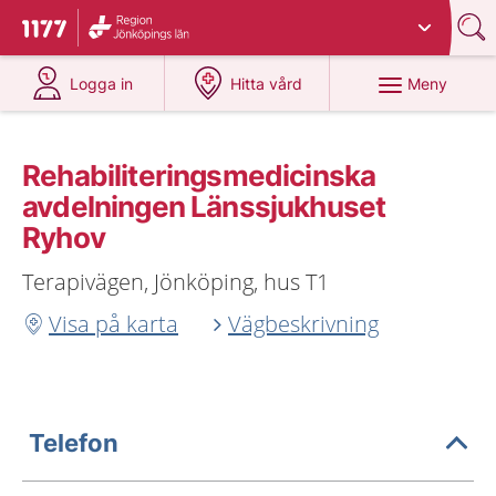
Du har valt region
Jönköpings län
.
Till startsidan för 1177
på 1177.se
på 1177.se
Meny
Logga in
Hitta vård
Rehabiliteringsmedicinska
avdelningen Länssjukhuset
Ryhov
Terapivägen, Jönköping, hus T1
Visa på karta
Vägbeskrivning
Telefon