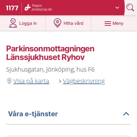
Du har valt region
Jönköpings län
.
Till startsidan för 1177
på 1177.se
på 1177.se
Meny
Logga in
Hitta vård
Parkinsonmottagningen
Länssjukhuset Ryhov
Sjukhusgatan, Jönköping, hus F6
Visa på karta
Vägbeskrivning
Våra e-tjänster