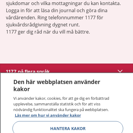
sjukdomar och vilka mottagningar du kan kontakta.
Logga in för att läsa din journal och göra dina
vårdärenden. Ring telefonnummer 1177 för
sjukvårdsrådgivning dygnet runt.
1177 ger dig råd när du vill må bättre.
Visa inn
1177 på flera språk
Den här webbplatsen använder
Visa inn
Om 1177
kakor
Vi använder kakor, cookies, för att ge dig en förbättrad
Visa inn
Kontakt
upplevelse, sammanställa statistik och för att viss
nödvändig funktionalitet ska fungera på webbplatsen.
Läs mer om hur vi använder kakor
Behandling av personuppgifter
HANTERA KAKOR