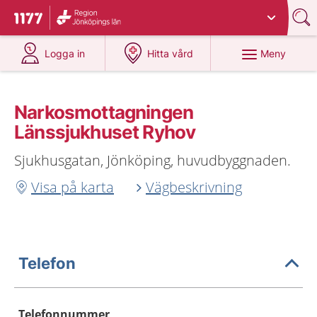
Du har valt region
Jönköpings län
.
Till startsidan för 1177
på 1177.se
på 1177.se
Meny
Logga in
Hitta vård
Narkosmottagningen
Länssjukhuset Ryhov
Sjukhusgatan, Jönköping, huvudbyggnaden.
Visa på karta
Vägbeskrivning
Telefon
Telefonnummer