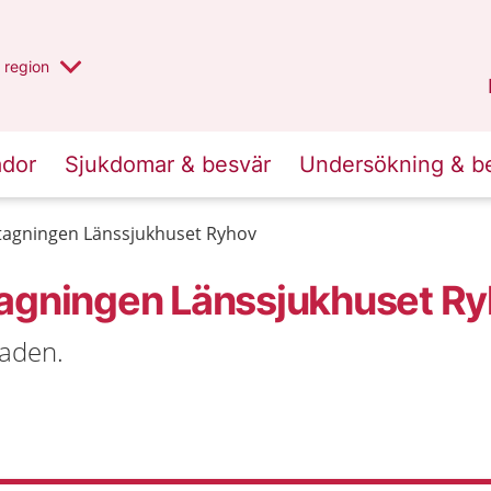
har valt region
en annan
region
Jönköpings län
.
ador
Sjukdomar & besvär
Undersökning & b
tagningen Länssjukhuset Ryhov
tagningen Länssjukhuset R
aden.