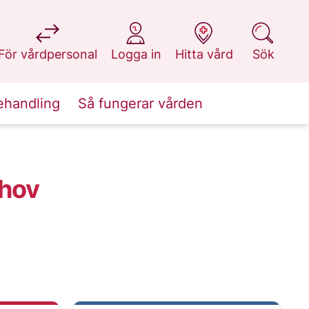
på 1177.se
på 1177.se
på 1177.se
på 1177.se
För vårdpersonal
Logga in
Hitta vård
Sök
ehandling
Så fungerar vården
yhov