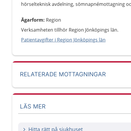
hörselteknisk avdelning, sömnapnémottagning oc
Ägarform
:
Region
Verksamheten tillhör Region Jönköpings län.
Patientavgifter i Region Jönköpings län
RELATERADE MOTTAGNINGAR
LÄS MER
Hitta rätt på sjukhuset