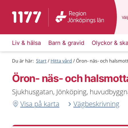
Till startsidan för 1177
Du 
Välj
Liv & hälsa
Barn & gravid
Olyckor & sk
Du är här:
Start
Hitta vård
Öron- näs- och halsmot
Öron- näs- och halsmot
Sjukhusgatan, Jönköping, huvudbyggn
Visa på karta
Vägbeskrivning