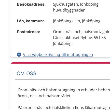
Sjukhusgatan, Jönköping,
Besöksadress:
huvudbyggnaden.
Jönköpings län, Jönköping
Län, kommun:
Öron-, näs- och, halsmottagni
Postadress:
Länssjukhuset Ryhov, 551 85
Jönköping
Visa vägbeskrivning till mottagningen
OM OSS
Öron- näs- och halsmottagningen erbjuder behand
öron-, näs- och halsområdet.
På öron-, näs- och halskliniken finns läkarmotta