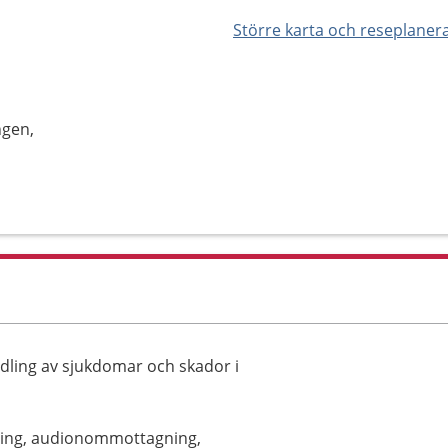
Större karta och reseplaner
ngen,
ling av sjukdomar och skador i
gning, audionommottagning,