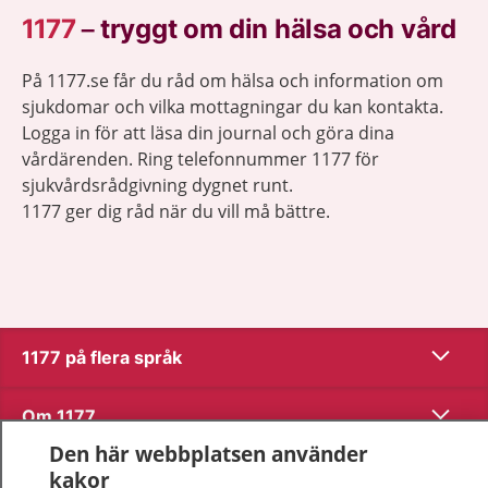
1177
–
tryggt om din hälsa och vård
På 1177.se får du råd om hälsa och information om
sjukdomar och vilka mottagningar du kan kontakta.
Logga in för att läsa din journal och göra dina
vårdärenden. Ring telefonnummer 1177 för
sjukvårdsrådgivning dygnet runt.
1177 ger dig råd när du vill må bättre.
Visa inn
1177 på flera språk
Visa inn
Om 1177
Den här webbplatsen använder
Visa inn
Kontakt
kakor