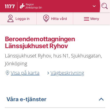
Du har valt region
Jönköpings län
.
Till startsidan för 1177
på 1177.se
på 1177.se
Meny
Logga in
Hitta vård
Beroendemottagningen
Länssjukhuset Ryhov
Länssjukhuset Ryhov, hus N1, Sjukhusgatan,
Jönköping
Visa på karta
Vägbeskrivning
Våra e-tjänster