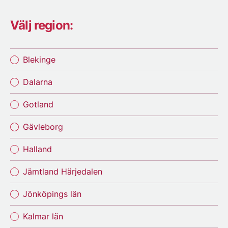
Välj region:
Blekinge
Dalarna
Gotland
Gävleborg
Halland
Jämtland Härjedalen
Jönköpings län
Kalmar län