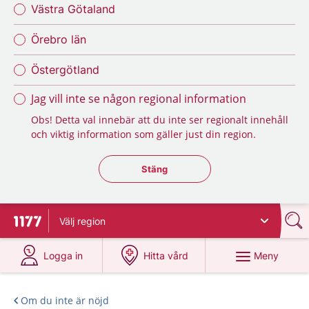
Västra Götaland
Örebro län
Östergötland
Jag vill inte se någon regional information
Obs! Detta val innebär att du inte ser regionalt innehåll
och viktig information som gäller just din region.
Stäng regionsväljaren
Stäng
Välj
region
Till startsidan för 1177
på 1177.se
på 1177.se
Meny
Logga in
Hitta vård
Om du inte är nöjd