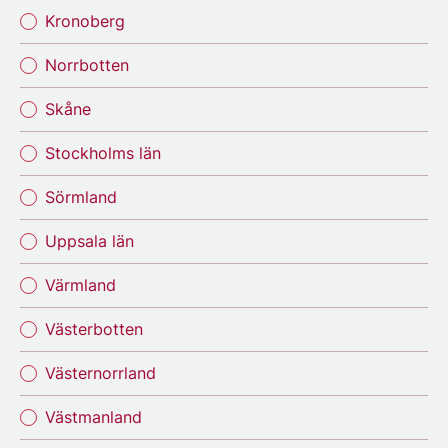
Kronoberg
Norrbotten
Skåne
Stockholms län
Sörmland
Uppsala län
Värmland
Västerbotten
Västernorrland
Västmanland