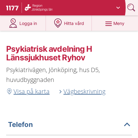
Du har valt region
Jönköpings län
.
Till startsidan för 1177
på 1177.se
på 1177.se
Meny
Logga in
Hitta vård
Psykiatrisk avdelning H
Länssjukhuset Ryhov
Psykiatrivägen, Jönköping, hus D5,
huvudbyggnaden
Visa på karta
Vägbeskrivning
Telefon