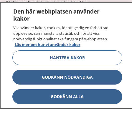
1177 ger dig råd när du vill må bättre.
Den här webbplatsen använder
kakor
Vi använder kakor, cookies, för att ge dig en förbättrad
upplevelse, sammanställa statistik och för att viss
nödvändig funktionalitet ska fungera på webbplatsen.
Visa inn
1177 på flera språk
Läs mer om hur vi använder kakor
Visa inn
HANTERA KAKOR
Om 1177
Visa inn
Kontakt
GODKÄNN NÖDVÄNDIGA
Behandling av personuppgifter
GODKÄNN ALLA
Hantering av kakor
Inställningar för kakor