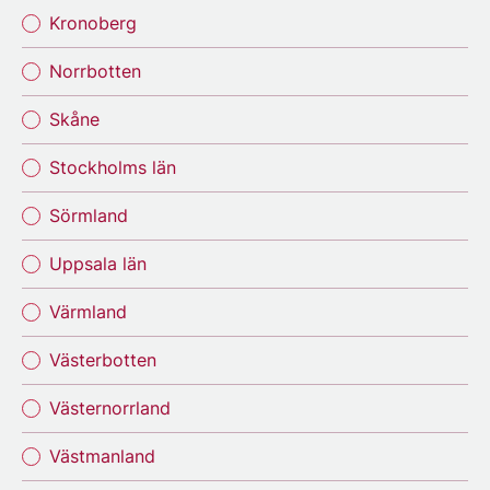
Kronoberg
Norrbotten
Skåne
Stockholms län
Sörmland
Uppsala län
Värmland
Västerbotten
Västernorrland
Västmanland