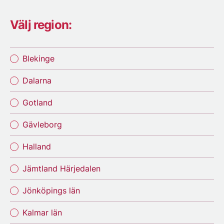
Välj region:
Blekinge
Dalarna
Gotland
Gävleborg
Halland
Jämtland Härjedalen
Jönköpings län
Kalmar län