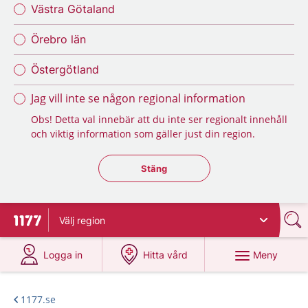
Västra Götaland
Örebro län
Östergötland
Jag vill inte se någon regional information
Obs! Detta val innebär att du inte ser regionalt innehåll
och viktig information som gäller just din region.
Stäng regionsväljaren
Stäng
Välj
region
Till startsidan för 1177
på 1177.se
på 1177.se
Meny
Logga in
Hitta vård
1177.se