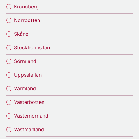
Kronoberg
Norrbotten
Skåne
Stockholms län
Sörmland
Uppsala län
Värmland
Västerbotten
Västernorrland
Västmanland