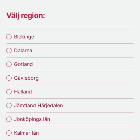
Välj region:
Blekinge
Dalarna
Gotland
Gävleborg
Halland
Jämtland Härjedalen
Jönköpings län
Kalmar län