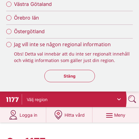
Västra Götaland
Örebro län
Östergötland
Jag vill inte se någon regional information
Obs! Detta val innebär att du inte ser regionalt innehåll
och viktig information som gäller just din region.
Stäng regionsväljaren
Stäng
Välj
region
Till startsidan för 1177
på 1177.se
på 1177.se
Meny
Logga in
Hitta vård