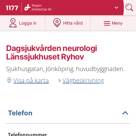
Du har valt region
Jönköpings län
.
Till startsidan för 1177
på 1177.se
på 1177.se
Meny
Logga in
Hitta vård
Dagsjukvården neurologi
Länssjukhuset Ryhov
Sjukhusgatan, Jönköping, huvudbyggnaden.
Visa på karta
Vägbeskrivning
Telefon
Telefonnummer