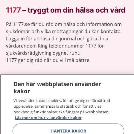
1177
–
tryggt om din hälsa och vård
På 1177.se får du råd om hälsa och information om
sjukdomar och vilka mottagningar du kan kontakta.
Logga in för att läsa din journal och göra dina
vårdärenden. Ring telefonnummer 1177 för
sjukvårdsrådgivning dygnet runt.
1177 ger dig råd när du vill må bättre.
Den här webbplatsen använder
kakor
Visa inn
1177 på flera språk
Vi använder kakor, cookies, för att ge dig en förbättrad
upplevelse, sammanställa statistik och för att viss
nödvändig funktionalitet ska fungera på webbplatsen.
Visa inn
Om 1177
Läs mer om hur vi använder kakor
Visa inn
HANTERA KAKOR
Kontakt