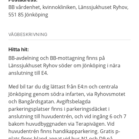
BB vårdenhet, kvinnokliniken, Länssjukhuset Ryhov,
551 85 Jönköping
VÄGBESKRIVNING
Hitta hit:
BB-avdelning och BB-mottagning finns på
Länssjukhuset Ryhov söder om Jönköping i nära
anslutning till E4.
Med bil tar du dig lättast från E4:n och centrala
Jönköping genom södra infarten, via Ryhovsmotet
och Bangårdsgatan. Avgiftsbelagda
parkeringsplatser finns i parkeringsdäcket i
anslutning till huvudentrén, och vid ingång 6 och 7
bakom huvudbyggnaden via Terapivägen. Vid
huvudentrén finns handikapparkering. Gratis p-
plats finns bland annat vid hus N1 och D9 på