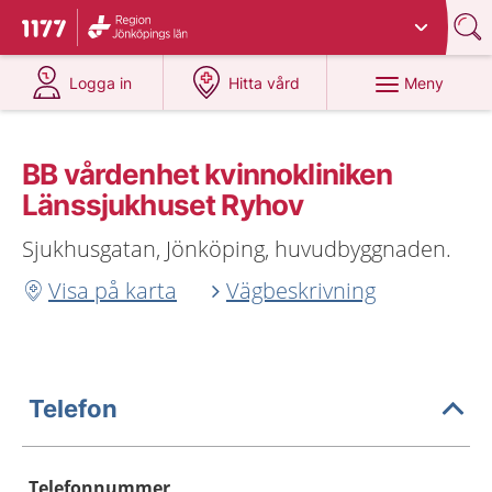
Du har valt region
Jönköpings län
.
Till startsidan för 1177
på 1177.se
på 1177.se
Meny
Logga in
Hitta vård
BB vårdenhet kvinnokliniken
Länssjukhuset Ryhov
Sjukhusgatan, Jönköping, huvudbyggnaden.
Visa på karta
Vägbeskrivning
Telefon
Telefonnummer