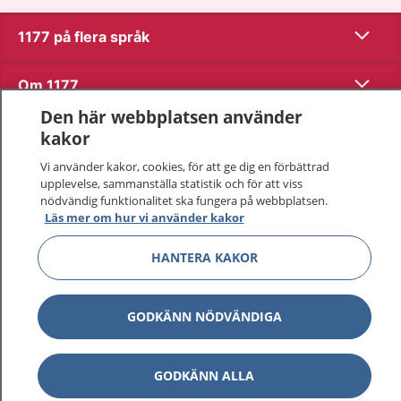
Visa inn
1177 på flera språk
Visa inn
Om 1177
Den här webbplatsen använder
Visa inn
Kontakt
kakor
Vi använder kakor, cookies, för att ge dig en förbättrad
upplevelse, sammanställa statistik och för att viss
Behandling av personuppgifter
nödvändig funktionalitet ska fungera på webbplatsen.
Läs mer om hur vi använder kakor
Hantering av kakor
HANTERA KAKOR
Inställningar för kakor
GODKÄNN NÖDVÄNDIGA
1177 – en tjänst från
Inera.
GODKÄNN ALLA