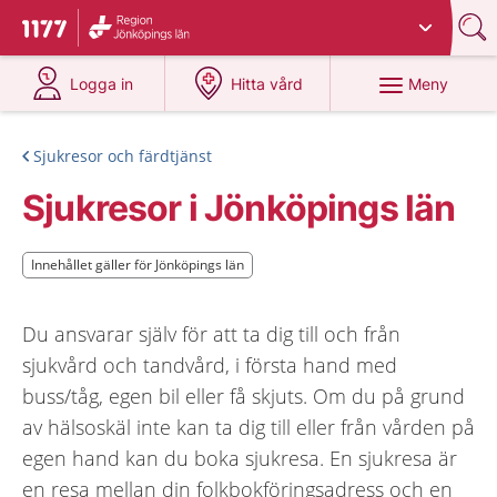
Du har valt region
Jönköpings län
.
Till startsidan för 1177
på 1177.se
på 1177.se
Meny
Logga in
Hitta vård
Sjukresor och färdtjänst
Sjukresor i Jönköpings län
Innehållet gäller för Jönköpings län
Innehållet gäller för Jönköpings län
Du ansvarar själv för att ta dig till och från
sjukvård och tandvård, i första hand med
buss/tåg, egen bil eller få skjuts. Om du på grund
av hälsoskäl inte kan ta dig till eller från vården på
egen hand kan du boka sjukresa. En sjukresa är
en resa mellan din folkbokföringsadress och en