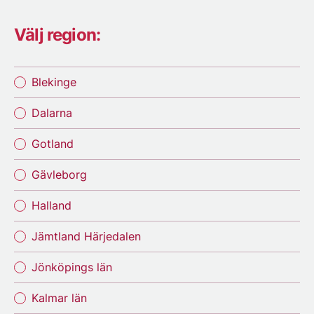
Välj region:
Blekinge
Dalarna
Gotland
Gävleborg
Halland
Jämtland Härjedalen
Jönköpings län
Kalmar län