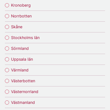
Kronoberg
Norrbotten
Skåne
Stockholms län
Sörmland
Uppsala län
Värmland
Västerbotten
Västernorrland
Västmanland