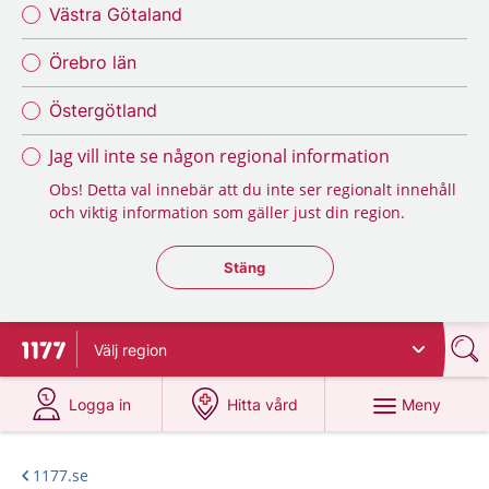
Västra Götaland
Örebro län
Östergötland
Jag vill inte se någon regional information
Obs! Detta val innebär att du inte ser regionalt innehåll
och viktig information som gäller just din region.
Stäng regionsväljaren
Stäng
Välj
region
Till startsidan för 1177
på 1177.se
på 1177.se
Meny
Logga in
Hitta vård
1177.se