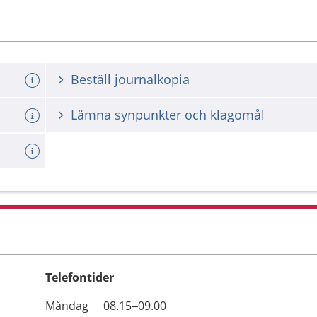
Beställ journalkopia
Lämna synpunkter och klagomål
Telefontider
Öppettider
Kommentarer
Måndag
08.15–09.00
Dag