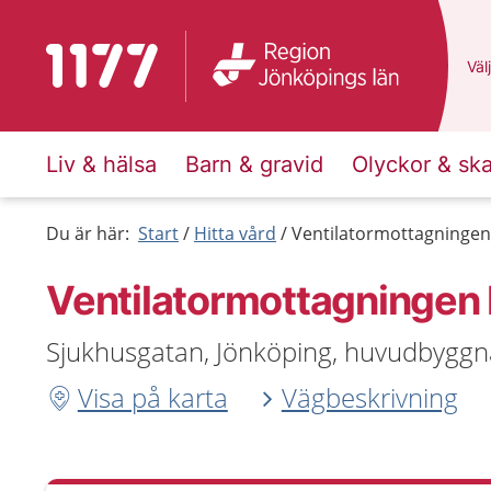
Till startsidan för 1177
Du 
Välj
Liv & hälsa
Barn & gravid
Olyckor & sk
Du är här:
Start
Hitta vård
Ventilatormottagningen
Ventilatormottagningen
Sjukhusgatan, Jönköping, huvudbygg
Visa på karta
Vägbeskrivning