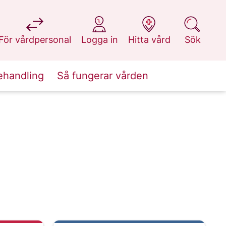
på 1177.se
på 1177.se
på 1177.se
på 1177.se
För vårdpersonal
Logga in
Hitta vård
Sök
ehandling
Så fungerar vården