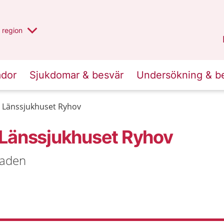
har valt region
en annan
region
Jönköpings län
.
ador
Sjukdomar & besvär
Undersökning & b
 Länssjukhuset Ryhov
 Länssjukhuset Ryhov
naden