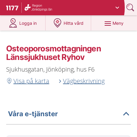
Du har valt region
Jönköpings län
.
Till startsidan för 1177
på 1177.se
på 1177.se
Meny
Logga in
Hitta vård
Osteoporosmottagningen
Länssjukhuset Ryhov
Sjukhusgatan, Jönköping, hus F6
Visa på karta
Vägbeskrivning
Våra e-tjänster