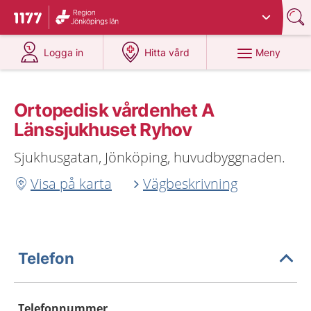
Du har valt region
Jönköpings län
.
Till startsidan för 1177
på 1177.se
på 1177.se
Meny
Logga in
Hitta vård
Ortopedisk vårdenhet A
Länssjukhuset Ryhov
Sjukhusgatan, Jönköping, huvudbyggnaden.
Visa på karta
Vägbeskrivning
Telefon
Telefonnummer