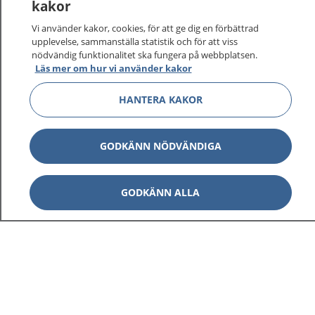
kakor
Vi använder kakor, cookies, för att ge dig en förbättrad
upplevelse, sammanställa statistik och för att viss
nödvändig funktionalitet ska fungera på webbplatsen.
Visa inn
Läs mer om hur vi använder kakor
1177 på flera språk
HANTERA KAKOR
Visa inn
Om 1177
Visa inn
Kontakt
GODKÄNN NÖDVÄNDIGA
GODKÄNN ALLA
Behandling av personuppgifter
Hantering av kakor
Inställningar för kakor