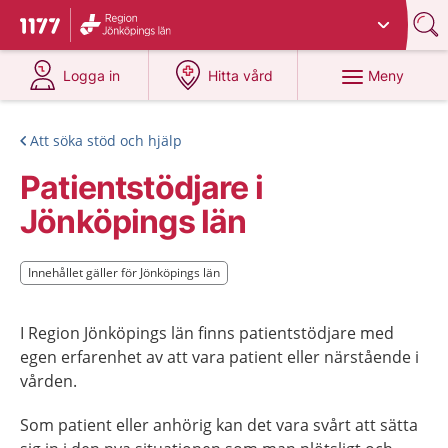
Du har valt region
Jönköpings län
.
Till startsidan för 1177
på 1177.se
på 1177.se
Meny
Logga in
Hitta vård
Att söka stöd och hjälp
Patientstödjare i
Jönköpings län
Innehållet gäller för Jönköpings län
Innehållet gäller för Jönköpings län
I Region Jönköpings län finns patientstödjare med
egen erfarenhet av att vara patient eller närstående i
vården.
Som patient eller anhörig kan det vara svårt att sätta