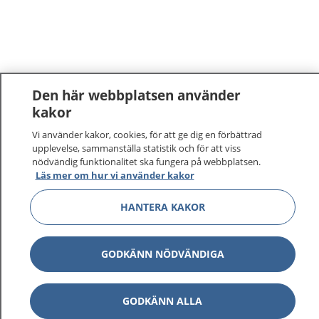
Den här webbplatsen använder
kakor
1177
–
tryggt om din hälsa och vård
Vi använder kakor, cookies, för att ge dig en förbättrad
upplevelse, sammanställa statistik och för att viss
nödvändig funktionalitet ska fungera på webbplatsen.
På 1177.se får du råd om hälsa och information om
Läs mer om hur vi använder kakor
sjukdomar och vilka mottagningar du kan kontakta.
Logga in för att läsa din journal och göra dina
HANTERA KAKOR
vårdärenden. Ring telefonnummer 1177 för
sjukvårdsrådgivning dygnet runt.
1177 ger dig råd när du vill må bättre.
GODKÄNN NÖDVÄNDIGA
GODKÄNN ALLA