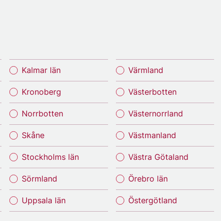
Kalmar län
Värmland
Kronoberg
Västerbotten
Norrbotten
Västernorrland
Skåne
Västmanland
Stockholms län
Västra Götaland
Sörmland
Örebro län
Uppsala län
Östergötland