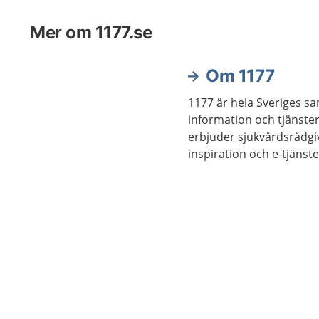
Mer om 1177.se
Om 1177
1177 är hela Sveriges samlingsplats för
information och tjänster
erbjuder sjukvårdsrådgi
inspiration och e-tjänste
1177.se och på telefon 1
sjukvårdsrådgivning.