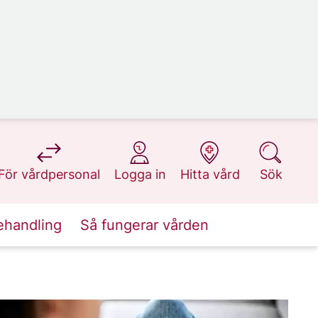
på 1177.se
på 1177.se
på 1177.se
på 1177.se
För vårdpersonal
Logga in
Hitta vård
Sök
ehandling
Så fungerar vården