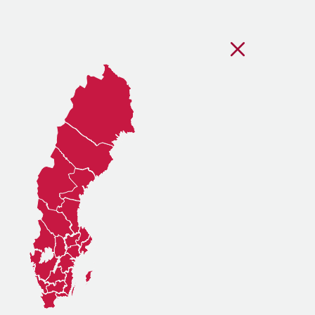
Stäng regionsvälj