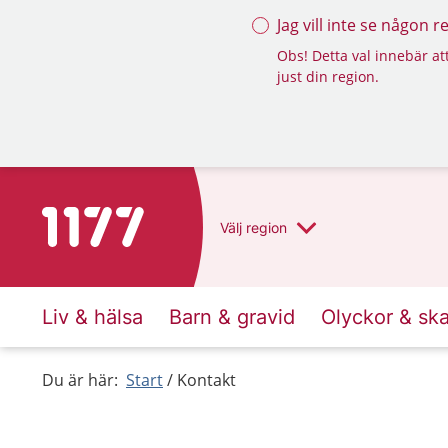
Jag vill inte se någon 
Obs! Detta val innebär att
just din region.
Till startsidan för 1177
Välj
region
Liv & hälsa
Barn & gravid
Olyckor & sk
Du är här:
Start
Kontakt