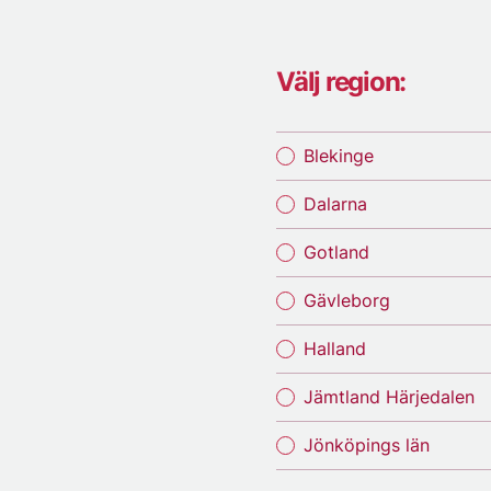
Välj region:
Blekinge
Dalarna
Gotland
Gävleborg
Halland
Jämtland Härjedalen
Jönköpings län