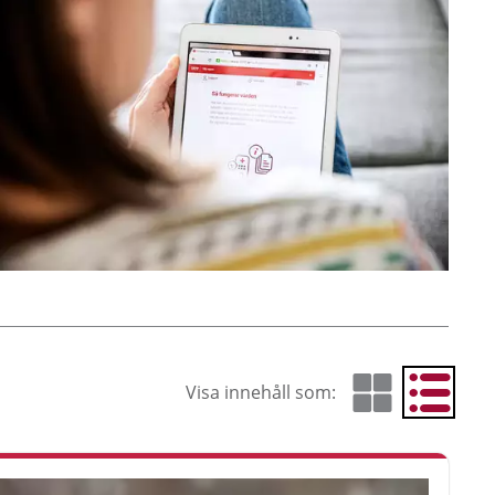
Visa innehåll som:
Visa som rutnät
Visa som 