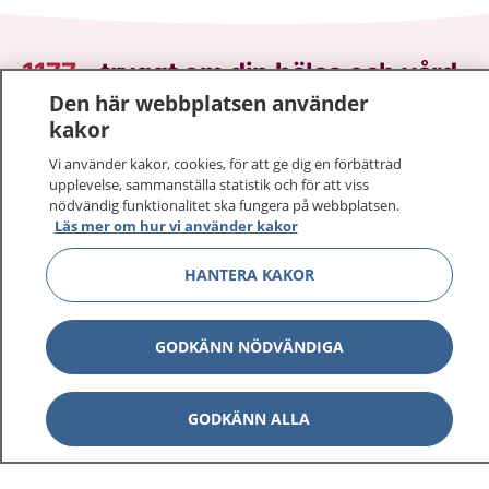
1177
–
tryggt om din hälsa och vård
Den här webbplatsen använder
På 1177.se får du råd om hälsa och information om
kakor
sjukdomar och vilka mottagningar du kan kontakta.
Vi använder kakor, cookies, för att ge dig en förbättrad
Logga in för att läsa din journal och göra dina
upplevelse, sammanställa statistik och för att viss
vårdärenden. Ring telefonnummer 1177 för
nödvändig funktionalitet ska fungera på webbplatsen.
Läs mer om hur vi använder kakor
sjukvårdsrådgivning dygnet runt.
1177 ger dig råd när du vill må bättre.
HANTERA KAKOR
GODKÄNN NÖDVÄNDIGA
Visa inn
1177 på flera språk
GODKÄNN ALLA
Visa inn
Om 1177