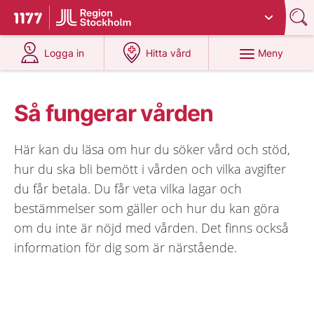
Du har valt region
Stockholms län
.
Till startsidan för 1177
på 1177.se
på 1177.se
Meny
Logga in
Hitta vård
Så fungerar vården
Här kan du läsa om hur du söker vård och stöd,
hur du ska bli bemött i vården och vilka avgifter
du får betala. Du får veta vilka lagar och
bestämmelser som gäller och hur du kan göra
om du inte är nöjd med vården. Det finns också
information för dig som är närstående.