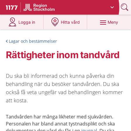
Du har valt region
Stockholms län
.
Till startsidan för 1177
på 1177.se
på 1177.se
Meny
Logga in
Hitta vård
Lagar och bestämmelser
Rättigheter inom tandvård
Du ska bli informerad och kunna påverka din
behandling när du besöker tandvården. Du ska
också få veta ungefär vad behandlingen kommer
att kosta.
Tandvården har många likheter med sjukvården.
Personalen har bland annat tystnadsplikt och ska
dokumentera den vård du får i en
journal
. Du ska