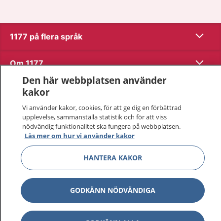
Visa inn
1177 på flera språk
Visa inn
Om 1177
Den här webbplatsen använder
Visa inn
Kontakt
kakor
Vi använder kakor, cookies, för att ge dig en förbättrad
upplevelse, sammanställa statistik och för att viss
Behandling av personuppgifter
nödvändig funktionalitet ska fungera på webbplatsen.
Läs mer om hur vi använder kakor
Hantering av kakor
HANTERA KAKOR
Inställningar för kakor
GODKÄNN NÖDVÄNDIGA
1177 – en tjänst från
Inera.