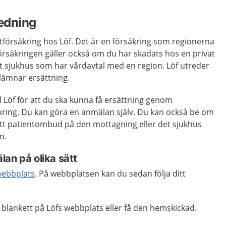
edning
tförsäkring hos Löf. Det är en försäkring som regionerna
rsäkringen gäller också om du har skadats hos en privat
at sjukhus som har vårdavtal med en region. Löf utreder
 lämnar ersättning.
 Löf för att du ska kunna få ersättning genom
kring. Du kan göra en anmälan själv. Du kan också be om
 ett patientombud på den mottagning eller det sjukhus
n.
an på olika sätt
webbplats
. På webbplatsen kan du sedan följa ditt
blankett på Löfs webbplats eller få den hemskickad.