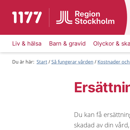
Till startsidan för 1177
Liv & hälsa
Barn & gravid
Olyckor & sk
Du är här:
Start
Så fungerar vården
Kostnader och
Ersättni
Du kan få ersättnin
skadad av din vård,