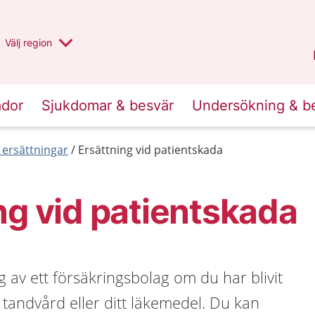
Du har valt region
Välj
en annan
region
Stockholms län
.
ador
Sjukdomar & besvär
Undersökning & b
 ersättningar
Ersättning vid patientskada
ng vid patientskada
g av ett försäkringsbolag om du har blivit
 tandvård eller ditt läkemedel. Du kan