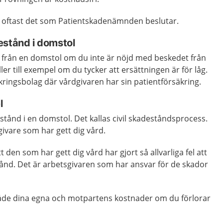
r oftast det som Patientskadenämnden beslutar.
estånd i domstol
 från en domstol om du inte är nöjd med beskedet från
ler till exempel om du tycker att ersättningen är för låg.
ringsbolag där vårdgivaren har sin patientförsäkring.
l
tånd i en domstol. Det kallas civil skadeståndsprocess.
vare som har gett dig vård.
den som har gett dig vård har gjort så allvarliga fel att
tånd. Det är arbetsgivaren som har ansvar för de skador
 både dina egna och motpartens kostnader om du förlorar