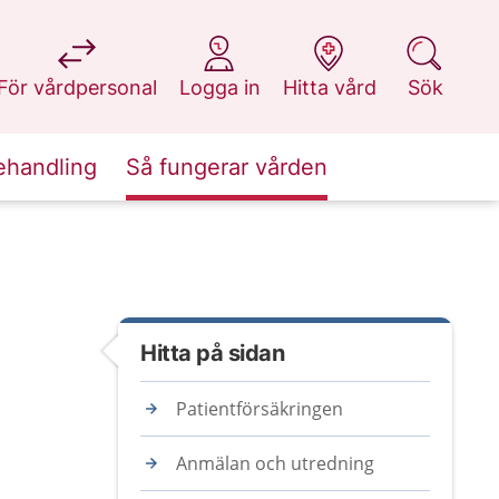
på 1177.se
på 1177.se
på 1177.se
på 1177.se
För vårdpersonal
Logga in
Hitta vård
Sök
ehandling
Så fungerar vården
Hitta på sidan
Patientförsäkringen
Anmälan och utredning