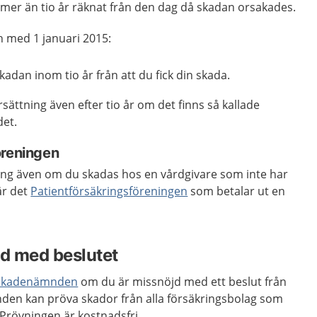
t mer än tio år räknat från den dag då skadan orsakades.
h med 1 januari 2015:
dan inom tio år från att du fick din skada.
ersättning även efter tio år om det finns så kallade
det.
öreningen
tning även om du skadas hos en vårdgivare som inte har
är det
Patientförsäkringsföreningen
som betalar ut en
jd med beslutet
tskadenämnden
om du är missnöjd med ett beslut från
den kan pröva skador från alla försäkringsbolag som
 Prövningen är kostnadsfri.