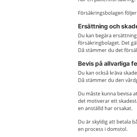
Försäkringsbolagen följe
Ersättning och skad
Du kan begära ersättning
försäkringbolaget. Det gäl
Då stämmer du det försäk
Bevis på allvarliga fe
Du kan också kräva skades
Då stämmer du den vårdgi
Du måste kunna bevisa att 
det motiverar ett skades
en anställd har orsakat.
Du är skyldig att betala
en process i domstol.