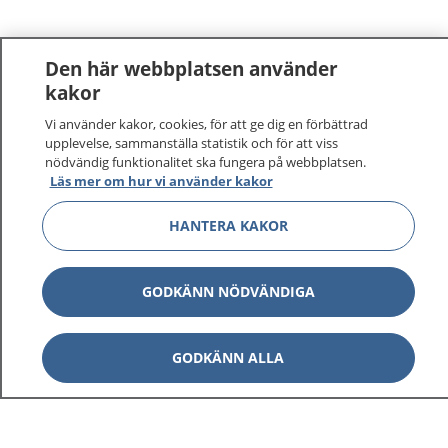
Den här webbplatsen använder
kakor
Vi använder kakor, cookies, för att ge dig en förbättrad
1177
–
tryggt om din hälsa och vård
upplevelse, sammanställa statistik och för att viss
nödvändig funktionalitet ska fungera på webbplatsen.
Läs mer om hur vi använder kakor
På 1177.se får du råd om hälsa och information om
sjukdomar och vilka mottagningar du kan kontakta.
HANTERA KAKOR
Logga in för att läsa din journal och göra dina
vårdärenden. Ring telefonnummer 1177 för
sjukvårdsrådgivning dygnet runt.
GODKÄNN NÖDVÄNDIGA
1177 ger dig råd när du vill må bättre.
GODKÄNN ALLA
Visa inn
1177 på flera språk