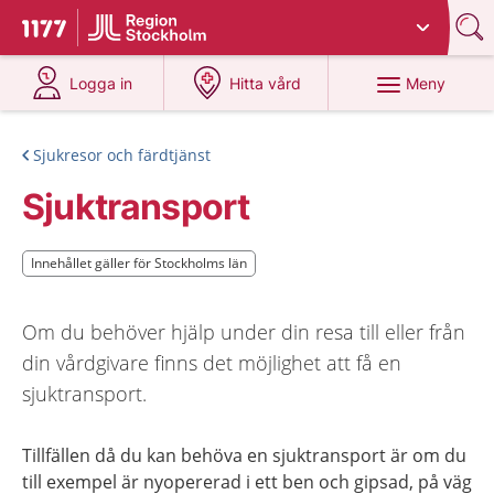
Du har valt region
Stockholms län
.
Till startsidan för 1177
på 1177.se
på 1177.se
Meny
Logga in
Hitta vård
Sjukresor och färdtjänst
Sjuktransport
Innehållet gäller för Stockholms län
Innehållet gäller för Stockholms län
Om du behöver hjälp under din resa till eller från
din vårdgivare finns det möjlighet att få en
sjuktransport.
Tillfällen då du kan behöva en sjuktransport är om du
till exempel är nyopererad i ett ben och gipsad, på väg