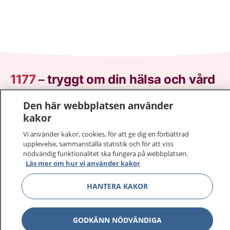
1177
–
tryggt om din hälsa och vård
På 1177.se får du råd om hälsa och information om
Den här webbplatsen använder
sjukdomar och vilka mottagningar du kan kontakta.
kakor
Logga in för att läsa din journal och göra dina
Vi använder kakor, cookies, för att ge dig en förbättrad
vårdärenden. Ring telefonnummer 1177 för
upplevelse, sammanställa statistik och för att viss
sjukvårdsrådgivning dygnet runt.
nödvändig funktionalitet ska fungera på webbplatsen.
Läs mer om hur vi använder kakor
1177 ger dig råd när du vill må bättre.
HANTERA KAKOR
GODKÄNN NÖDVÄNDIGA