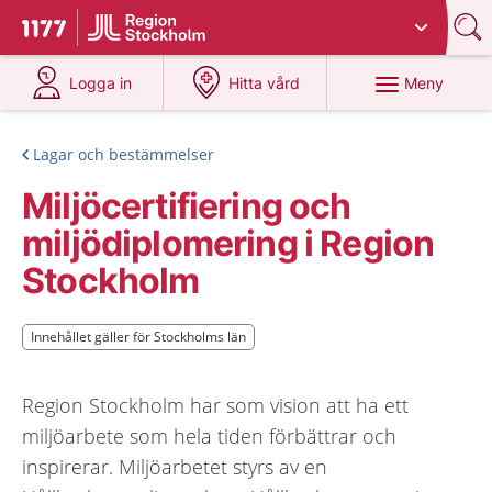
Du har valt region
Stockholms län
.
Till startsidan för 1177
på 1177.se
på 1177.se
Meny
Logga in
Hitta vård
Lagar och bestämmelser
Miljöcertifiering och
miljödiplomering i Region
Stockholm
Innehållet gäller för Stockholms län
Innehållet gäller för Stockholms län
Region Stockholm har som vision att ha ett
miljöarbete som hela tiden förbättrar och
inspirerar. Miljöarbetet styrs av en