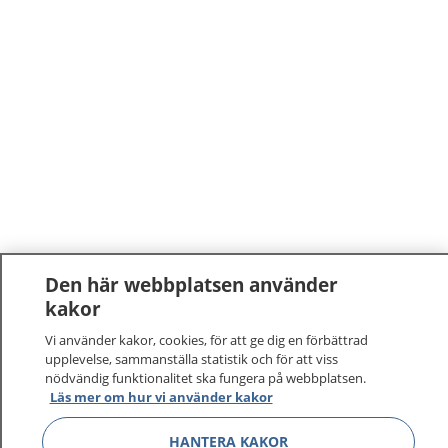
Den här webbplatsen använder
kakor
Vi använder kakor, cookies, för att ge dig en förbättrad
upplevelse, sammanställa statistik och för att viss
nödvändig funktionalitet ska fungera på webbplatsen.
1177
–
tryggt om din hälsa och vård
Läs mer om hur vi använder kakor
HANTERA KAKOR
På 1177.se får du råd om hälsa och information om