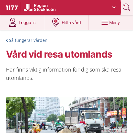
Du har valt region
Stockholms län
.
Till startsidan för 1177
på 1177.se
på 1177.se
Meny
Logga in
Hitta vård
Så fungerar vården
Vård vid resa utomlands
Här finns viktig information för dig som ska resa
utomlands.