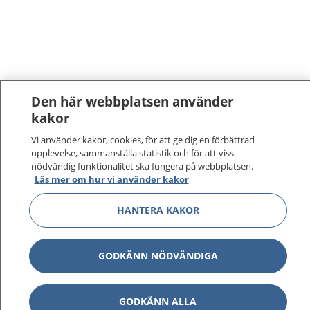
Den här webbplatsen använder
kakor
Vi använder kakor, cookies, för att ge dig en förbättrad
upplevelse, sammanställa statistik och för att viss
nödvändig funktionalitet ska fungera på webbplatsen.
Läs mer om hur vi använder kakor
1177
–
tryggt om din hälsa och vård
HANTERA KAKOR
På 1177.se får du råd om hälsa och information om
sjukdomar och vilka mottagningar du kan kontakta.
GODKÄNN NÖDVÄNDIGA
Logga in för att läsa din journal och göra dina
vårdärenden. Ring telefonnummer 1177 för
sjukvårdsrådgivning dygnet runt.
GODKÄNN ALLA