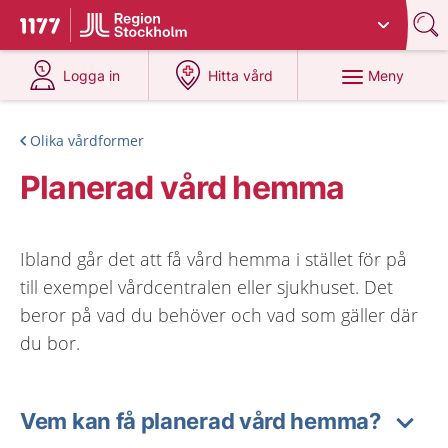
Du har valt region
Stockholms län
.
Till startsidan för 1177
på 1177.se
på 1177.se
Meny
Logga in
Hitta vård
Olika vårdformer
Planerad vård hemma
Ibland går det att få vård hemma i stället för på
till exempel vårdcentralen eller sjukhuset. Det
beror på vad du behöver och vad som gäller där
du bor.
Vem kan få planerad vård hemma?