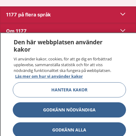
Visa inn
1177 på flera språk
Visa inn
Om 1177
Den här webbplatsen använder
Visa inn
Kontakt
kakor
Vi använder kakor, cookies, för att ge dig en förbättrad
upplevelse, sammanställa statistik och för att viss
Behandling av personuppgifter
nödvändig funktionalitet ska fungera på webbplatsen.
Läs mer om hur vi använder kakor
Hantering av kakor
HANTERA KAKOR
Inställningar för kakor
GODKÄNN NÖDVÄNDIGA
1177 – en tjänst från
Inera.
GODKÄNN ALLA