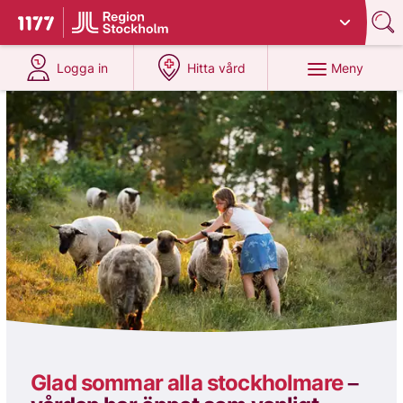
Du har valt region
Stockholms län
.
Till startsidan för 1177
på 1177.se
på 1177.se
Meny
Logga in
Hitta vård
1177
Glad sommar alla stockholmare
–