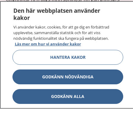
sjukdomar och vilka mottagningar du kan kontakta.
Logga in för att läsa din journal och göra dina
Den här webbplatsen använder
vårdärenden. Ring telefonnummer 1177 för
kakor
sjukvårdsrådgivning dygnet runt.
Vi använder kakor, cookies, för att ge dig en förbättrad
1177 ger dig råd när du vill må bättre.
upplevelse, sammanställa statistik och för att viss
nödvändig funktionalitet ska fungera på webbplatsen.
Läs mer om hur vi använder kakor
HANTERA KAKOR
Visa inn
1177 på flera språk
GODKÄNN NÖDVÄNDIGA
Visa inn
Om 1177
GODKÄNN ALLA
Visa inn
Kontakt
Behandling av personuppgifter