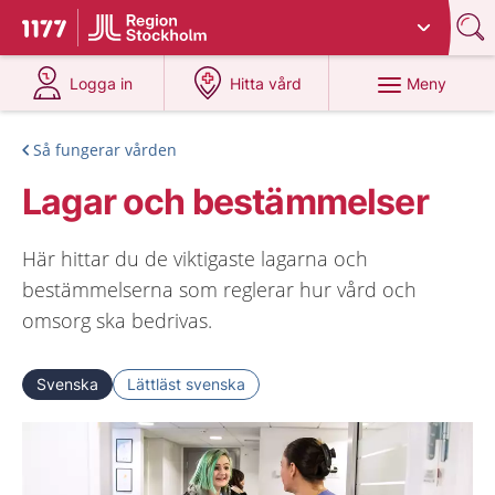
Du har valt region
Stockholms län
.
Till startsidan för 1177
på 1177.se
på 1177.se
Meny
Logga in
Hitta vård
Så fungerar vården
Lagar och bestämmelser
Här hittar du de viktigaste lagarna och
bestämmelserna som reglerar hur vård och
omsorg ska bedrivas.
Svenska
Lättläst svenska