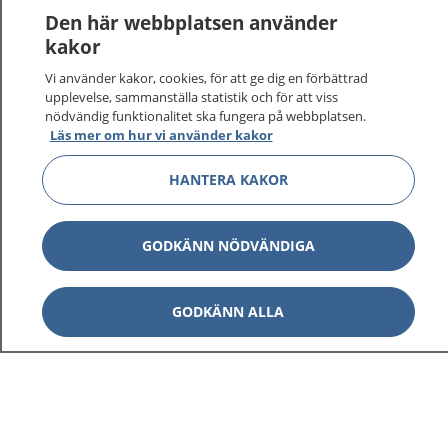
Den här webbplatsen använder
kakor
Vi använder kakor, cookies, för att ge dig en förbättrad
upplevelse, sammanställa statistik och för att viss
nödvändig funktionalitet ska fungera på webbplatsen.
Läs mer om hur vi använder kakor
HANTERA KAKOR
1177
–
tryggt om din hälsa och vård
På 1177.se får du råd om hälsa och information om
GODKÄNN NÖDVÄNDIGA
sjukdomar och vilka mottagningar du kan kontakta.
Logga in för att läsa din journal och göra dina
vårdärenden. Ring telefonnummer 1177 för
GODKÄNN ALLA
sjukvårdsrådgivning dygnet runt.
1177 ger dig råd när du vill må bättre.