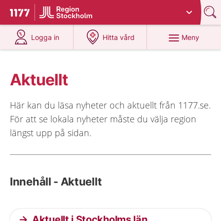
Du har valt region
Stockholms län
.
Till startsidan för 1177
på 1177.se
på 1177.se
Meny
Logga in
Hitta vård
Aktuellt
Här kan du läsa nyheter och aktuellt från 1177.se.
För att se lokala nyheter måste du välja region
längst upp på sidan.
Innehåll - Aktuellt
Aktuellt i Stockholms län