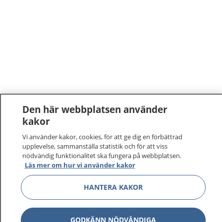
Den här webbplatsen använder
kakor
Vi använder kakor, cookies, för att ge dig en förbättrad
upplevelse, sammanställa statistik och för att viss
nödvändig funktionalitet ska fungera på webbplatsen.
Läs mer om hur vi använder kakor
1177
–
tryggt om din hälsa och vård
HANTERA KAKOR
På 1177.se får du råd om hälsa och information om
sjukdomar och vilka mottagningar du kan kontakta.
Logga in för att läsa din journal och göra dina
GODKÄNN NÖDVÄNDIGA