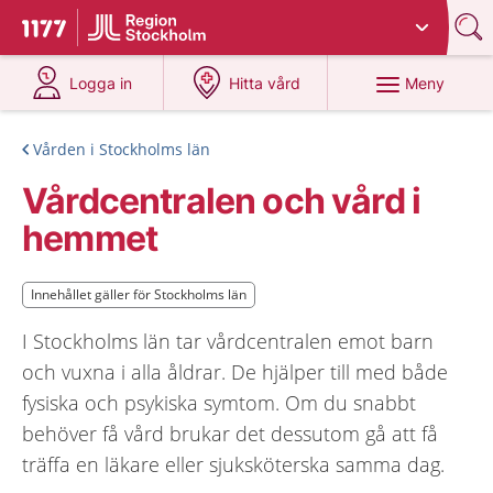
Du har valt region
Stockholms län
.
Till startsidan för 1177
på 1177.se
på 1177.se
Meny
Logga in
Hitta vård
Vården i Stockholms län
Vårdcentralen och vård i
hemmet
Innehållet gäller för Stockholms län
Innehållet gäller för Stockholms län
I Stockholms län tar vårdcentralen emot barn
och vuxna i alla åldrar. De hjälper till med både
fysiska och psykiska symtom. Om du snabbt
behöver få vård brukar det dessutom gå att få
träffa en läkare eller sjuksköterska samma dag.