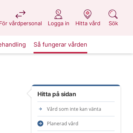
på 1177.se
på 1177.se
på 1177.se
på 1177.se
För vårdpersonal
Logga in
Hitta vård
Sök
ehandling
Så fungerar vården
Hitta på sidan
Vård som inte kan vänta
Planerad vård