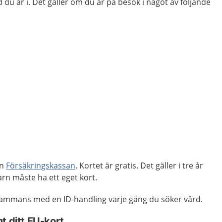
 du är i. Det gäller om du är på besök i något av följande
ån
Försäkringskassan
. Kortet är gratis. Det gäller i tre år
arn måste ha ett eget kort.
llsammans med en ID-handling varje gång du söker vård.
t ditt EU-kort