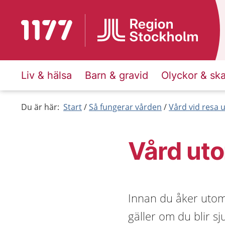
Till startsidan för 1177
Liv & hälsa
Barn & gravid
Olyckor & sk
Du är här:
Start
Så fungerar vården
Vård vid resa
Vård ut
Innan du åker utoml
gäller om du blir sj