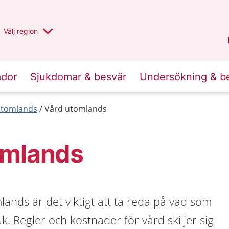
Du har valt region
Välj
en annan
region
Stockholms län
.
ador
Sjukdomar & besvär
Undersökning & b
 utomlands
Vård utomlands
omlands
ands är det viktigt att ta reda på vad som
uk. Regler och kostnader för vård skiljer sig