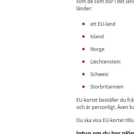
som de som bor i det land
länder:
ett EU-land
Island
Norge
Liechtenstein
Schweiz
Storbritannien
EU-kortet beställer du fr
och är personligt. Även b
Du ska visa EU-kortet ti
Intyg om du har glöm