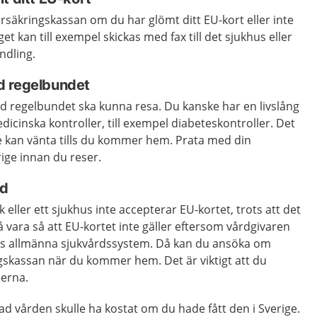
Försäkringskassan om du har glömt ditt EU-kort eller inte
get kan till exempel skickas med fax till det sjukhus eller
ndling.
d regelbundet
 regelbundet ska kunna resa. Du kanske har en livslång
icinska kontroller, till exempel diabeteskontroller. Det
 kan vänta tills du kommer hem. Prata med din
ige innan du reser.
nd
k eller ett sjukhus inte accepterar EU-kortet, trots att det
å vara så att EU-kortet inte gäller eftersom vårdgivaren
dets allmänna sjukvårdssystem. Då kan du ansöka om
gskassan när du kommer hem. Det är viktigt att du
derna.
vad vården skulle ha kostat om du hade fått den i Sverige.