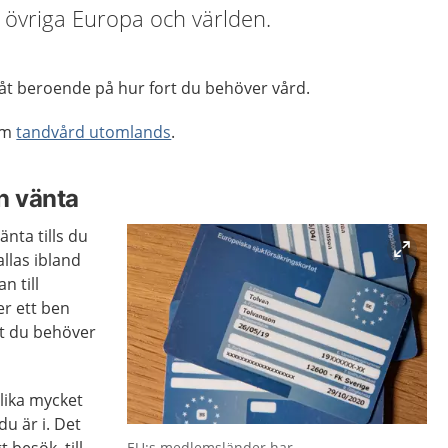
 övriga Europa och världen.
å åt beroende på hur fort du behöver vård.
 om
tandvård utomlands
.
n vänta
änta tills du
llas ibland
n till
r ett ben
tt du behöver
 lika mycket
u är i. Det
Förstora bilden
EU:s medlemsländer har