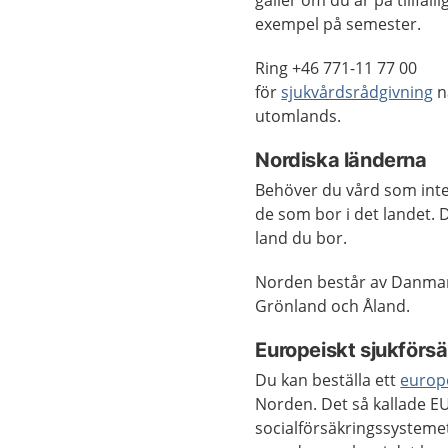
gäller om du är på tillfällig
exempel på semester.
Ring +46 771-11 77 00
för
sjukvårdsrådgivning
n
utomlands.
Nordiska länderna
Behöver du vård som inte 
de som bor i det landet. 
land du bor.
Norden består av Danmark
Grönland och Åland.
Europeiskt sjukförsä
Du kan beställa ett
europe
Norden. Det så kallade EU-
socialförsäkringssystemet