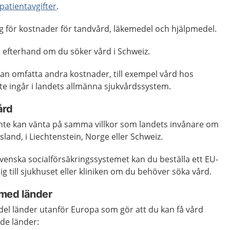
patientavgifter
.
g för kostnader för tandvård, läkemedel och hjälpmedel.
 i efterhand om du söker vård i Schweiz.
kan omfatta andra kostnader, till exempel vård hos
te ingår i landets allmänna sjukvårdssystem.
ård
 inte kan vänta på samma villkor som landets invånare om
land, i Liechtenstein, Norge eller Schweiz.
venska socialförsäkringssystemet kan du beställa ett EU-
g till sjukhuset eller kliniken om du behöver söka vård.
med länder
del länder utanför Europa som gör att du kan få vård
nde länder: