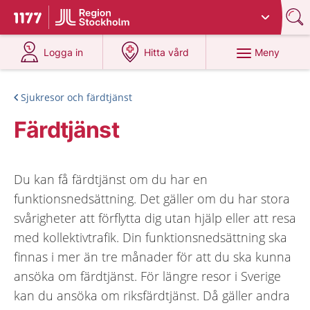
Du har valt region
Stockholms län
.
Till startsidan för 1177
på 1177.se
på 1177.se
Meny
Logga in
Hitta vård
Sjukresor och färdtjänst
Färdtjänst
Du kan få färdtjänst om du har en
funktionsnedsättning. Det gäller om du har stora
svårigheter att förflytta dig utan hjälp eller att resa
med kollektivtrafik. Din funktionsnedsättning ska
finnas i mer än tre månader för att du ska kunna
ansöka om färdtjänst. För längre resor i Sverige
kan du ansöka om riksfärdtjänst. Då gäller andra