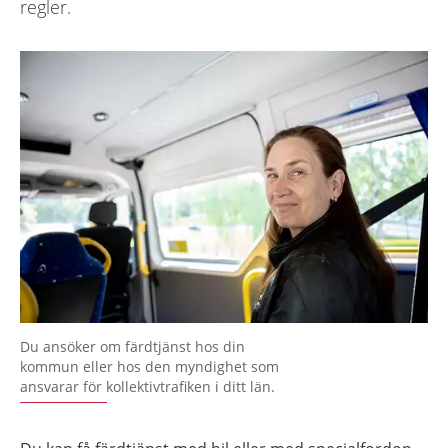
regler.
Du ansöker om färdtjänst hos din
kommun eller hos den myndighet som
ansvarar för kollektivtrafiken i ditt län.